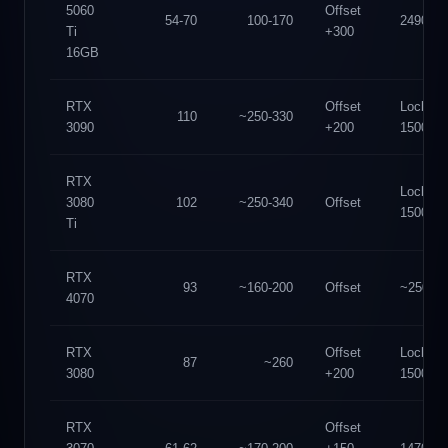
5060
Offset
54-70
100-170
2490
Ti
+300
16GB
RTX
Offset
Lock
110
~250-330
3090
+200
1500
RTX
Lock
3080
102
~250-340
Offset
1500
Ti
RTX
93
~160-200
Offset
~2500
4070
RTX
Offset
Lock
87
~260
3080
+200
1500
RTX
Offset