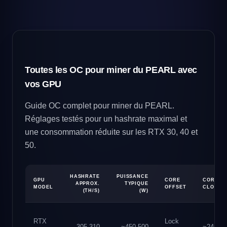
Toutes les OC pour miner du PEARL avec
vos GPU
Guide OC complet pour miner du PEARL.
Réglages testés pour un hashrate maximal et
une consommation réduite sur les RTX 30, 40 et
50.
HASHRATE
PUISSANCE
GPU
CORE
CORE
APPROX.
TYPIQUE
MODEL
OFFSET
CLOCK
(TH/S)
(W)
RTX
Lock
305-310
~450-500
~2450+