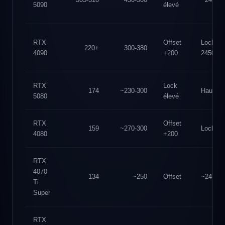
5090
élevé
RTX
Offset
Lock
220+
300-380
4090
+200
2450
RTX
Lock
174
~230-300
Haut
5080
élevé
RTX
Offset
159
~270-300
Lock
4080
+200
RTX
4070
134
~250
Offset
~2475
Ti
Super
RTX