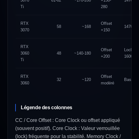
3070
61-62
~170-200
+150-
1470
Ti
280
RTX
Offset
58
~168
1470
3070
+150
RTX
Offset
Lock
3060
48
~140-180
+200
1600
Ti
RTX
Offset
32
~120
Bas
3060
modéré
Légende des colonnes
CC / Core Offset : Core Clock ou offset appliqué
(souvent positif). Core Clock : Valeur verrouillée
(lock) fréquente pour la stabilité. Memory Clock /