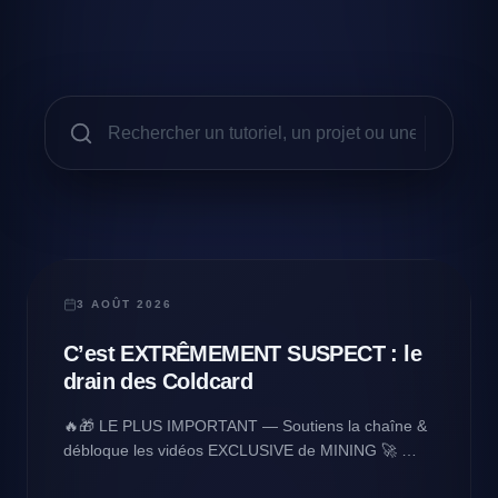
CRYPTO & MINING
3 AOÛT 2026
C’est EXTRÊMEMENT SUSPECT : le
drain des Coldcard
🔥🎁 LE PLUS IMPORTANT — Soutiens la chaîne &
débloque les vidéos EXCLUSIVE de MINING 🚀 👉
https://www.patreon.com/Makertronic 👈 🚀 🙏 Merci