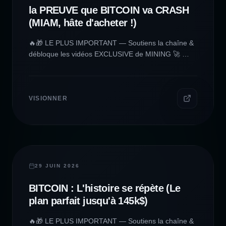
la PREUVE que BITCOIN va CRASH
(MIAM, hâte d'acheter !)
🔥🎁 LE PLUS IMPORTANT — Soutiens la chaîne &
débloque les vidéos EXCLUSIVE de MINING 🚀 👉
https://www.patreon.com/Makertronic 👈 🚀 🙏 Merci
à ceux qui rendent tout ça possible 🙌 💸 Liens
affiliés (merci pour le soutien !) - 🪙 Wallet Tangem
(+ remise avec le code MAKERTRONIC) :
VISIONNER
https://tangem.com/pricing/?
promocode=MAKERTRONIC - 🖥️ Matériel pour Rig
CPU (Amazon) :
https://www.amazon.fr/shop/makertronic 💬 Rejoins
ma communauté privée (accès Patreon requis) 📍
CRYPTO & MINING
DISCORD : https://discord.gg/xAUq2fG4Zc 🌐 Mes
29 JUIN 2026
autres liens - 🌍 Site officiel :
BITCOIN : L'histoire se répète (Le
https://www.makertronic-yt.com - 🐦 Twitter/X :
https://twitter.com/makertronicYT 🙏 Merci pour votre
plan parfait jusqu'à 145k$)
soutien les piocheurs, à très vite dans une nouvelle
vidéo ! ⚠️ Le minage comporte des risques : faites
🔥🎁 LE PLUS IMPORTANT — Soutiens la chaîne &