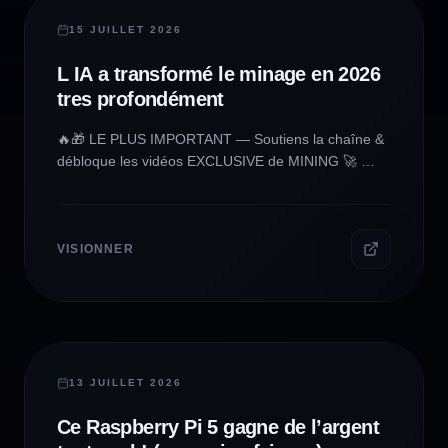
CRYPTO & MINING
15 JUILLET 2026
L IA a transformé le minage en 2026
tres profondément
🔥🎁 LE PLUS IMPORTANT — Soutiens la chaîne &
débloque les vidéos EXCLUSIVE de MINING 🚀 👉
https://www.patreon.com/Makertronic 👈 🚀 🙏 Merci
à ceux qui rendent tout ça possible 🙌 💸 Liens
affiliés (merci pour le soutien !) - 🪙 Wallet Tangem
(+ remise avec le code MAKERTRONIC) :
VISIONNER
https://tangem.com/pricing/?
promocode=MAKERTRONIC - 🖥️ Matériel pour Rig
CPU (Amazon) :
https://www.amazon.fr/shop/makertronic 💬 Rejoins
ma communauté privée (accès Patreon requis) 📍
CRYPTO & MINING
DISCORD : https://discord.gg/xAUq2fG4Zc 🌐 Mes
13 JUILLET 2026
autres liens - 🌍 Site officiel :
Ce Raspberry Pi 5 gagne de l’argent
https://www.makertronic-yt.com - 🐦 Twitter/X :
https://twitter.com/makertronicYT 🙏 Merci pour votre