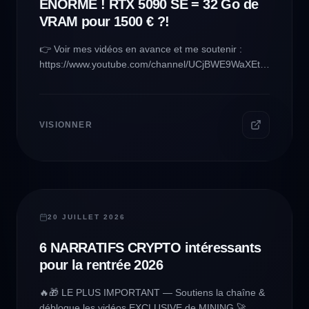
ÉNORME ! RTX 5090 SE = 32 Go de
VRAM pour 1500 € ?!
👉 Voir mes vidéos en avance et me soutenir :
https://www.youtube.com/channel/UCjBWE9WaXEtkqad7F68
✅ Liens Amazon pour me soutenir →
https://www.amazon.fr/shop/makertronic 🔔 N'oubliez
pas de : 👍 Liker la vidéo si elle vous a plu ! 💬
Laisser un commentaire pour partager votre
VISIONNER
expérience ou poser vos questions. 👉 Vous
abonner à la chaîne pour ne pas manquer mes
prochains tutoriels et astuces !
CRYPTO & MINING
20 JUILLET 2026
6 NARRATIFS CRYPTO intéressants
pour la rentrée 2026
🔥🎁 LE PLUS IMPORTANT — Soutiens la chaîne &
débloque les vidéos EXCLUSIVE de MINING 🚀 👉