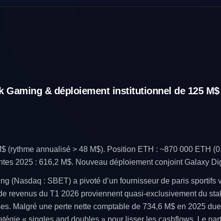
k Gaming & déploiement institutionnel de 125 M$
 (rythme annualisé > 48 M$). Position ETH : ~870 000 ETH (0,7
entes 2025 : 616,2 M$. Nouveau déploiement conjoint Galaxy Dig
 (Nasdaq : SBET) a pivoté d’un fournisseur de paris sportifs v
de revenus du T1 2026 proviennent quasi-exclusivement du staki
. Malgré une perte nette comptable de 734,6 M$ en 2025 due à
ratégie « singles and doubles » pour lisser les cashflows. Le pa