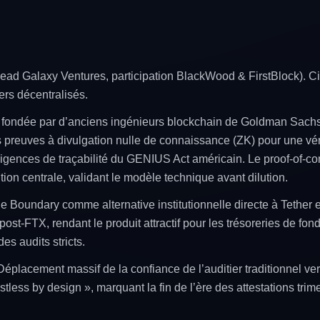
ead Galaxy Ventures, participation BlackWood & FirstBlock). Cibl
rs décentralisés.
fondée par d’anciens ingénieurs blockchain de Goldman Sachs
 preuves à divulgation nulle de connaissance (ZK) pour une véri
igences de traçabilité du GENIUS Act américain. Le proof-of-c
ion centrale, validant le modèle technique avant dilution.
 Boundary comme alternative institutionnelle directe à Tether et
 post-FTX, rendant le produit attractif pour les trésoreries de f
es audits stricts.
éplacement massif de la confiance de l’auditier traditionnel ve
tless by design », marquant la fin de l’ère des attestations trimes