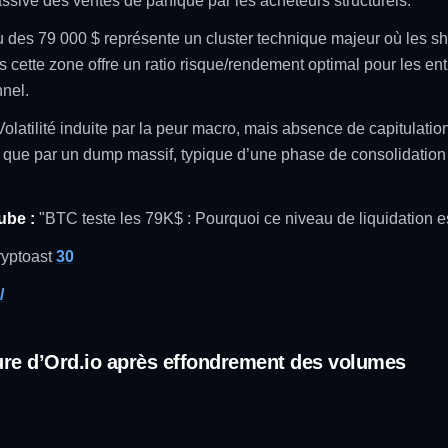
ssive des ventes de panique par les acheteurs structurels.
 des 79 000 $ représente un cluster technique majeur où les sho
cette zone offre un ratio risque/rendement optimal pour les ent
nnel.
olatilité induite par la peur macro, mais absence de capitulatio
tôt que par un dump massif, typique d’une phase de consolidati
ube :
"BTC teste les 79K$ : Pourquoi ce niveau de liquidation es
ryptoast
30
/
ure d’Ord.io après effondrement des volumes