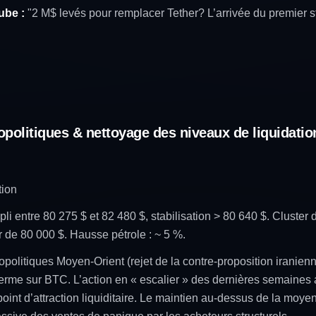
ube :
"2 M$ levés pour remplacer Tether? L’arrivée du premier st
opolitiques & nettoyage des niveaux de liquidatio
tion
pli entre 80 275 $ et 82 480 $, stabilisation > 80 640 $. Cluster 
de 80 000 $. Hausse pétrole : ~ 5 %.
politiques Moyen-Orient (rejet de la contre-proposition iranie
t terme sur BTC. L’action en « escalier » des dernières semaines a
int d’attraction liquiditaire. Le maintien au-dessus de la moye