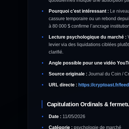
quotidiennes indique une absorption pa
Pourquoi c’est intéressant :
Le niveau
cassure temporaire ou un rebond depuis 
à 80 000 $ confirme l’ancrage institutio
Lecture psychologique du marché :
V
levier via des liquidations ciblées plu
clarifié.
Angle possible pour une vidéo YouT
Source originale :
Journal du Coin / C
URL directe :
https://cryptoast.fr/feed
Capitulation Ordinals & fermet
Date :
11/05/2026
Catégorie :
psychologie de marché