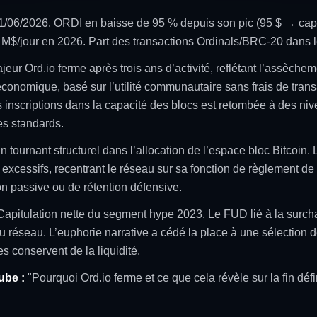
1/06/2026. ORDI en baisse de 95 % depuis son pic (95 $ → cap.
 M$/jour en 2026. Part des transactions Ordinals/BRC-20 dans l
eur Ord.io ferme après trois ans d’activité, reflétant l’assècheme
économique, basé sur l’utilité communautaire sans frais de transa
 inscriptions dans la capacité des blocs est retombée à des niv
es standards.
tournant structurel dans l’allocation de l’espace bloc Bitcoin. L
gaz excessifs, recentrant le réseau sur sa fonction de règlement 
on passive ou de rétention défensive.
apitulation nette du segment hype 2023. Le FUD lié à la surcha
du réseau. L’euphorie narrative a cédé la place à une sélection
es conservent de la liquidité.
ube :
"Pourquoi Ord.io ferme et ce que cela révèle sur la fin déf