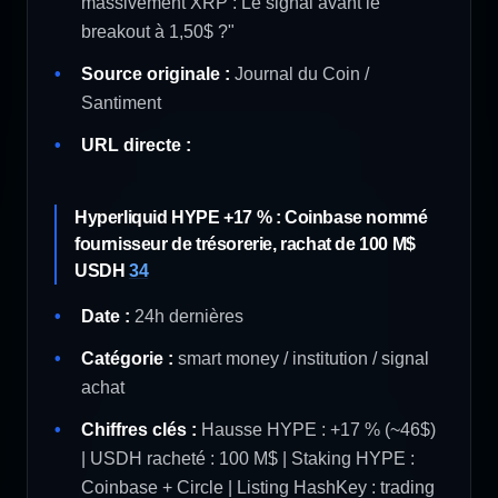
massivement XRP : Le signal avant le
breakout à 1,50$ ?"
Source originale :
Journal du Coin /
Santiment
URL directe :
Hyperliquid HYPE +17 % : Coinbase nommé
fournisseur de trésorerie, rachat de 100 M$
USDH
34
Date :
24h dernières
Catégorie :
smart money / institution / signal
achat
Chiffres clés :
Hausse HYPE : +17 % (~46$)
| USDH racheté : 100 M$ | Staking HYPE :
Coinbase + Circle | Listing HashKey : trading