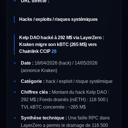
URL directe :
Hacks / exploits / risques systémiques
Kelp DAO hacké à 292 M$ via LayerZero :
Kraken migre son kBTC (265 M$) vers
Chainlink CCIP
26
Date :
18/04/2026 (hack) / 14/05/2026
(annonce Kraken)
Catégorie :
hack / exploit / risque systémique
Chiffres clés :
Montant du hack Kelp DAO :
292 M$ | Fonds drainés (rsETH) : 116 500 |
TVL kBTC concernée : ~265 M$
Synthèse technique :
Une faille RPC dans
LayerZero a permis le drainage de 116 500