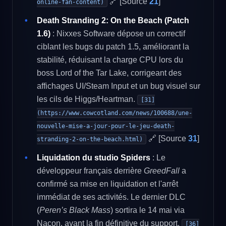
🔗 [Source
21
]
online-fan-content)
Death Stranding 2: On the Beach (Patch
1.6)
: Nixxes Software dépose un correctif
ciblant les bugs du patch 1.5, améliorant la
stabilité, réduisant la charge CPU lors du
boss Lord of the Tar Lake, corrigeant des
affichages UI/Steam Input et un bug visuel sur
les cils de Higgs/Heartman.
[31]
(https://www.cowcotland.com/news/100688/une-
nouvelle-mise-a-jour-pour-le-jeu-death-
🔗 [Source
31
]
stranding-2-on-the-beach.html)
Liquidation du studio Spiders
: Le
développeur français derrière
GreedFall
a
confirmé sa mise en liquidation et l'arrêt
immédiat de ses activités. Le dernier DLC
(
Peren’s Black Mass
) sortira le 14 mai via
Nacon, avant la fin définitive du support.
[36]