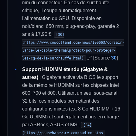
mm du connecteur. En cas de surchauffe
critique, il coupe automatiquement
l'alimentation du GPU. Disponible en
noir/blanc, 650 mm, plug-and-play, garantie 2
ans à 17,90 €.
[30]
(https://www.cowcotland.com/news/100663/corsair-
lance-le-cable-thermalprotect-pour-proteger-
🔗 [Source
30
]
les-cg-de-la-surchauffe.html)
Support HUDIMM étendu (Gigabyte &
autres)
: Gigabyte active via BIOS le support
de la mémoire HUDIMM sur les chipsets Intel
600, 700 et 800. Utilisant un seul sous-canal
32 bits, ces modules permettent des
configurations mixtes (ex: 8 Go HUDIMM + 16
Go UDIMM) et sont également pris en charge
par ASRock, ASUS et MSI.
[34]
(https://pausehardware.com/hudimm-bios-