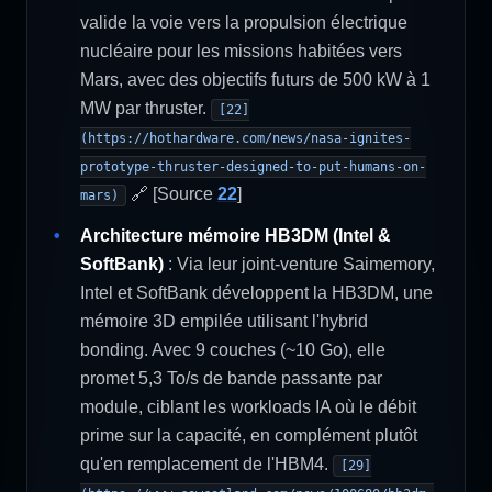
valide la voie vers la propulsion électrique
nucléaire pour les missions habitées vers
Mars, avec des objectifs futurs de 500 kW à 1
MW par thruster.
[22]
(https://hothardware.com/news/nasa-ignites-
prototype-thruster-designed-to-put-humans-on-
🔗 [Source
22
]
mars)
Architecture mémoire HB3DM (Intel &
SoftBank)
: Via leur joint-venture Saimemory,
Intel et SoftBank développent la HB3DM, une
mémoire 3D empilée utilisant l'hybrid
bonding. Avec 9 couches (~10 Go), elle
promet 5,3 To/s de bande passante par
module, ciblant les workloads IA où le débit
prime sur la capacité, en complément plutôt
qu'en remplacement de l'HBM4.
[29]