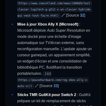
(https://www.cowcotland.com/news/100669/test-
clavier-logitech-g-g512-x-un-clavier-hybride-
🔗 [Source
32
]
qui-veut-tout-faire.html)
Mise à jour Xbox Ally X (Microsoft)
:
Microsoft déploie
Auto Super Resolution
en
mode docké pour une échelle d'image
automatique sur TV/écran externe, sans
reconfiguration manuelle. L'update ajoute un
curseur gamepad, un appairement simplifié,
un widget d'écran et une consolidation de
bibliothèque PC, fluidifiant la transition
portable/salon.
[33]
(https://pausehardware.com/rog-xbox-ally-x-
🔗 [Source
33
]
auto-sr/)
Sticks TMR GuliKit pour Switch 2
: GuliKit
prépare un kit de remplacement de sticks