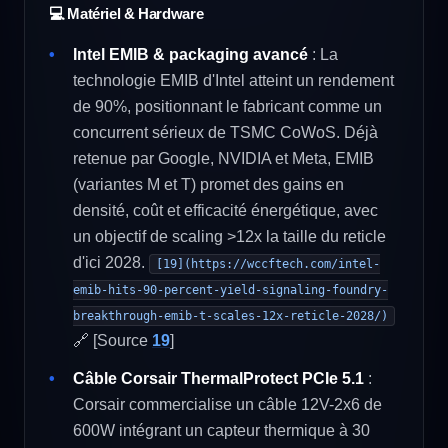
💻 Matériel & Hardware
Intel EMIB & packaging avancé
: La
technologie EMIB d'Intel atteint un rendement
de 90%, positionnant le fabricant comme un
concurrent sérieux de TSMC CoWoS. Déjà
retenue par Google, NVIDIA et Meta, EMIB
(variantes M et T) promet des gains en
densité, coût et efficacité énergétique, avec
un objectif de scaling >12x la taille du reticle
d'ici 2028.
[19](https://wccftech.com/intel-
emib-hits-90-percent-yield-signaling-foundry-
breakthrough-emib-t-scales-12x-reticle-2028/)
🔗 [Source
19
]
Câble Corsair ThermalProtect PCIe 5.1
:
Corsair commercialise un câble 12V-2x6 de
600W intégrant un capteur thermique à 30