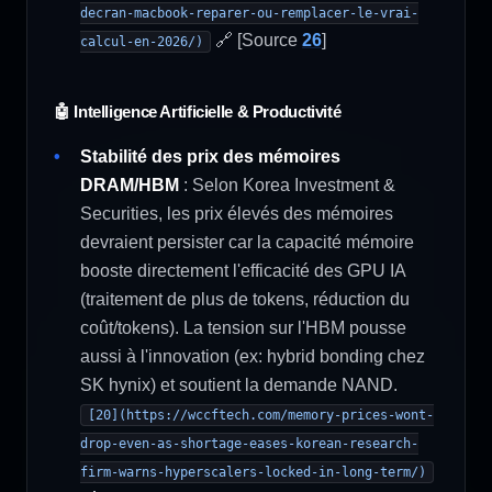
decran-macbook-reparer-ou-remplacer-le-vrai-
🔗 [Source
26
]
calcul-en-2026/)
🤖 Intelligence Artificielle & Productivité
Stabilité des prix des mémoires
DRAM/HBM
: Selon Korea Investment &
Securities, les prix élevés des mémoires
devraient persister car la capacité mémoire
booste directement l'efficacité des GPU IA
(traitement de plus de tokens, réduction du
coût/tokens). La tension sur l'HBM pousse
aussi à l'innovation (ex: hybrid bonding chez
SK hynix) et soutient la demande NAND.
[20](https://wccftech.com/memory-prices-wont-
drop-even-as-shortage-eases-korean-research-
firm-warns-hyperscalers-locked-in-long-term/)