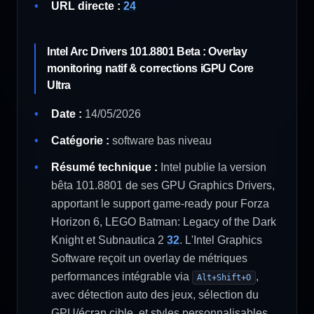
URL directe :
24
Intel Arc Drivers 101.8801 Beta : Overlay
monitoring natif & corrections iGPU Core
Ultra
Date :
14/05/2026
Catégorie :
software bas niveau
Résumé technique :
Intel publie la version
bêta 101.8801 de ses GPU Graphics Drivers,
apportant le support game-ready pour Forza
Horizon 6, LEGO Batman: Legacy of the Dark
Knight et Subnautica 2
32
. L'Intel Graphics
Software reçoit un overlay de métriques
performances intégrable via
,
Alt+Shift+O
avec détection auto des jeux, sélection du
GPU/écran cible, et styles personnalisables.