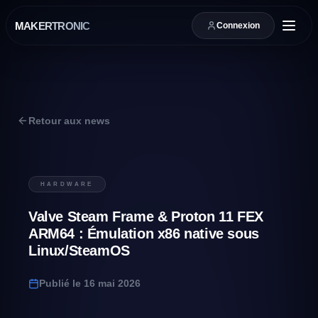
MAKERTRONIC
Connexion
Retour aux news
HARDWARE
Valve Steam Frame & Proton 11 FEX
ARM64 : Émulation x86 native sous
Linux/SteamOS
Publié le
16 mai 2026