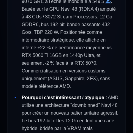
9070 GRE à l'échelle mondiale à 549 $
35
.
Basée sur le GPU Navi 48 (RDNA 4) amputé
à 48 CUs / 3072 Stream Processors, 12 Go
GDDR6, bus 192-bit, bande passante 432
Go/s, TBP 220 W. Positionnée comme
intermédiaire stratégique, elle affiche en
interne +22 % de performance moyenne vs
RTX 5060 Ti 16GB en 1440p Ultra, et
seulement -2 % face à la RTX 5070.
Commercialisation en versions customs
uniquement (ASUS, Sapphire, XFX), sans
modèle référence AMD.
Pourquoi c’est intéressant / atypique :
AMD
utilise une architecture "downbinned" Navi 48
pour créer un nouveau palier tarifaire agressif.
Le bus 192-bit et les 12 Go en font une carte
hybride, bridée par la VRAM mais