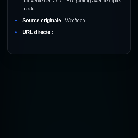
réinvente l'écran OLED gaming avec le triple-
mode"
Source originale :
Wccftech
URL directe :