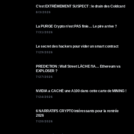
C’est EXTRÊMEMENT SUSPECT : le drain des Coldcard
8/3/2026
La PURGE Crypto n’est PAS finie… Le pire arrive ?
7/31/2026
Le secret des hackers pour vider un smart contract
7/29/2026
PREDICTION : Wall Street LÂCHE l'IA… Ethereum va
EXPLOSER ?
7/27/2026
NVIDIA a CACHÉ une A100 dans cette carte de MINING !
7/24/2026
6 NARRATIFS CRYPTO intéressants pour la rentrée
2026
7/20/2026