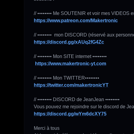
https://www.patreon.com/Makertronic
https://discord.gg/xAUq2fG4Zc
// •••••••• Mon SITE internet ••••••••

https://www.makertronic-yt.com
https://twitter.com/makertronicYT
// •••••••• DISCORD de JeanJean ••••••••

https://discord.gg/wYm6dcXY75
Merci à tous 
