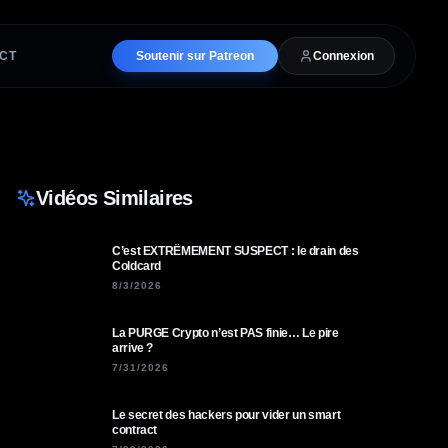
CT
Soutenir sur Patreon
Connexion
Vidéos Similaires
C’est EXTRÊMEMENT SUSPECT : le drain des
Coldcard
8/3/2026
La PURGE Crypto n’est PAS finie… Le pire
arrive ?
7/31/2026
Le secret des hackers pour vider un smart
contract