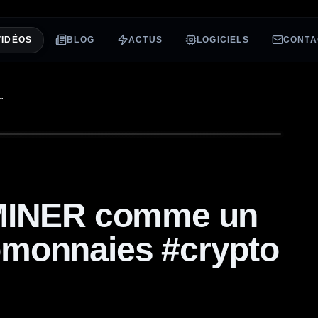
VIDÉOS
BLOG
ACTUS
LOGICIELS
CONTA
PRO DES #CRYPTOMONNAIES #CRYPTO
 MINER comme un
omonnaies #crypto