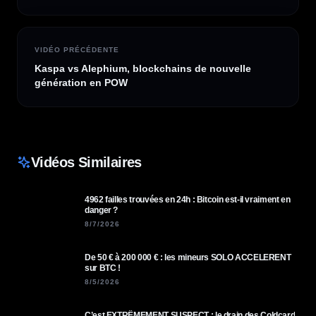
VIDÉO PRÉCÉDENTE
Kaspa vs Alephium, blockchains de nouvelle
génération en POW
Vidéos Similaires
4962 failles trouvées en 24h : Bitcoin est-il vraiment en
danger ?
8/7/2026
De 50 € à 200 000 € : les mineurs SOLO ACCELERENT
sur BTC !
8/5/2026
C’est EXTRÊMEMENT SUSPECT : le drain des Coldcard