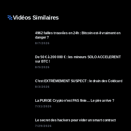
Vidéos Similaires
4962 failles trouvées en 24h : Bitcoin est-il vraiment en
danger ?
8/7/2026
De 50 € à 200 000 € : les mineurs SOLO ACCELERENT
sur BTC !
8/5/2026
C’est EXTRÊMEMENT SUSPECT : le drain des Coldcard
8/3/2026
La PURGE Crypto n’est PAS finie… Le pire arrive ?
7/31/2026
Le secret des hackers pour vider un smart contract
7/29/2026