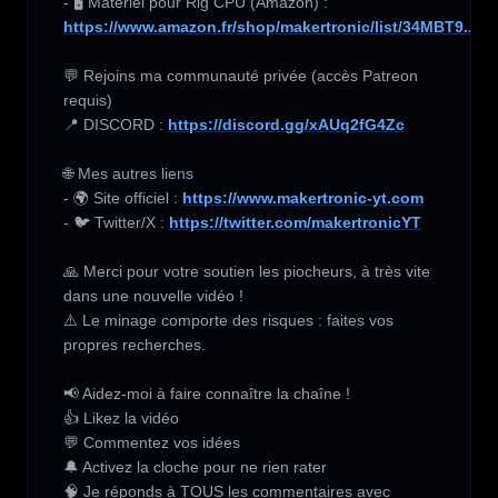
- 🖥️ Matériel pour Rig CPU (Amazon) :  
https://www.amazon.fr/shop/makertronic/list/34MBT9...
💬 Rejoins ma communauté privée (accès Patreon 
requis) 

📍 DISCORD : 
https://discord.gg/xAUq2fG4Zc
🌐 Mes autres liens 

- 🌍 Site officiel : 
https://www.makertronic-yt.com
- 🐦 Twitter/X : 
https://twitter.com/makertronicYT
🙏 Merci pour votre soutien les piocheurs, à très vite 
dans une nouvelle vidéo !

⚠️ Le minage comporte des risques : faites vos 
propres recherches.

📢 Aidez-moi à faire connaître la chaîne !

👍 Likez la vidéo

💬 Commentez vos idées

🔔 Activez la cloche pour ne rien rater

🧠 Je réponds à TOUS les commentaires avec 