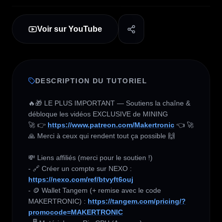
Voir sur YouTube
DESCRIPTION DU TUTORIEL
🔥🎁 LE PLUS IMPORTANT — Soutiens la chaîne & 
débloque les vidéos EXCLUSIVE de MINING 

🚀 👉 
https://www.patreon.com/Makertronic
 👈 🚀

🙏 Merci à ceux qui rendent tout ça possible 🙌

💸 Liens affiliés (merci pour le soutien !) 

- 🔗 Créer un compte sur NEXO :  
https://nexo.com/ref/btvyft6ouj
- 🪙 Wallet Tangem (+ remise avec le code 
MAKERTRONIC) : 
https://tangem.com/pricing/?
promocode=MAKERTRONIC