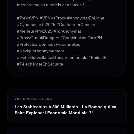
mes prochains tutoriels et astuces ! 

#TorVsVPN #VPNVsProxy #AnonymatEnLigne 
#Cybersecurite2025 #ContournerCensure 
#MeilleurVPN2025 #TorAnonymat 
#ProxyGratuitDangers #CombinaisonTorVPN 
#ProtectionDonneesPersonnelles 
#NaviguerAnonymement 
#EviterSurveillanceGouvernementale #FuitesIP 
#TéléchargerEnSecurite
VIDÉO PLUS RÉCENTE
Les Stablecoins à 300 Milliards : La Bombe qui Va
Faire Exploser l'Économie Mondiale ?!