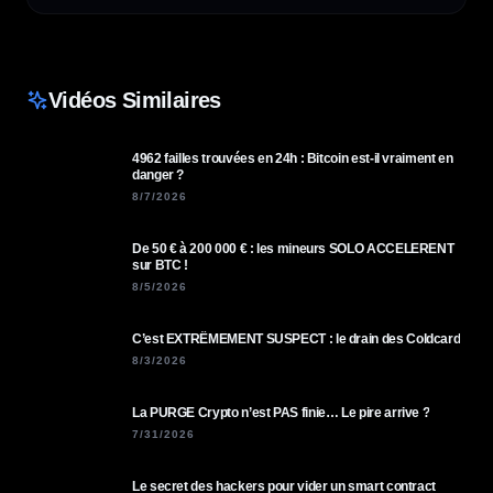
Vidéos Similaires
4962 failles trouvées en 24h : Bitcoin est-il vraiment en
danger ?
8/7/2026
De 50 € à 200 000 € : les mineurs SOLO ACCELERENT
sur BTC !
8/5/2026
C’est EXTRÊMEMENT SUSPECT : le drain des Coldcard
8/3/2026
La PURGE Crypto n’est PAS finie… Le pire arrive ?
7/31/2026
Le secret des hackers pour vider un smart contract