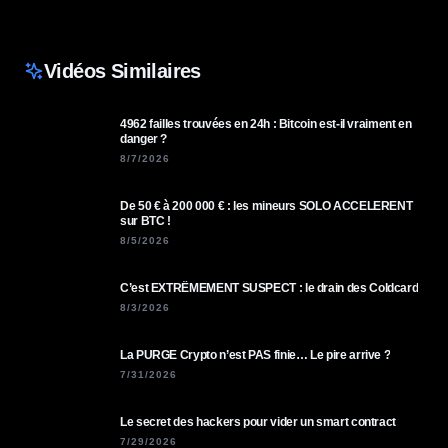
Vidéos Similaires
4962 failles trouvées en 24h : Bitcoin est-il vraiment en
danger ?
8/7/2026
De 50 € à 200 000 € : les mineurs SOLO ACCELERENT
sur BTC !
8/5/2026
C’est EXTRÊMEMENT SUSPECT : le drain des Coldcard
8/3/2026
La PURGE Crypto n’est PAS finie… Le pire arrive ?
7/31/2026
Le secret des hackers pour vider un smart contract
7/29/2026