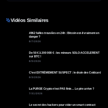
Vidéos Similaires
4962 failles trouvées en 24h : Bitcoin est-il vraiment en
danger ?
8/7/2026
De 50 € à 200 000 € : les mineurs SOLO ACCELERENT
sur BTC !
8/5/2026
C’est EXTRÊMEMENT SUSPECT : le drain des Coldcard
8/3/2026
La PURGE Crypto n’est PAS finie… Le pire arrive ?
7/31/2026
Le secret des hackers pour vider un smart contract