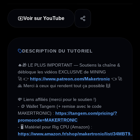
Voir sur YouTube
DESCRIPTION DU TUTORIEL
🔥🎁 LE PLUS IMPORTANT — Soutiens la chaîne & 
débloque les vidéos EXCLUSIVE de MINING 

🚀 👉 
https://www.patreon.com/Makertronic
 👈 🚀

🙏 Merci à ceux qui rendent tout ça possible 🙌

💸 Liens affiliés (merci pour le soutien !) 

- 🪙 Wallet Tangem (+ remise avec le code 
MAKERTRONIC) : 
https://tangem.com/pricing/?
promocode=MAKERTRONIC
- 🖥️ Matériel pour Rig CPU (Amazon) :  
https://www.amazon.fr/shop/makertronic/list/34MBT9...