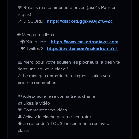
💬 Rejoins ma communauté privée (accès Patreon 
requis) 

📍 DISCORD : 
https://discord.gg/xAUq2fG4Zc
🌐 Mes autres liens 

- 🌍 Site officiel : 
https://www.makertronic-yt.com
- 🐦 Twitter/X : 
https://twitter.com/makertronicYT
🙏 Merci pour votre soutien les piocheurs, à très vite 
dans une nouvelle vidéo !

⚠️ Le minage comporte des risques : faites vos 
propres recherches.

📢 Aidez-moi à faire connaître la chaîne !

👍 Likez la vidéo

💬 Commentez vos idées

🔔 Activez la cloche pour ne rien rater

🧠 Je réponds à TOUS les commentaires avec 
plaisir !
