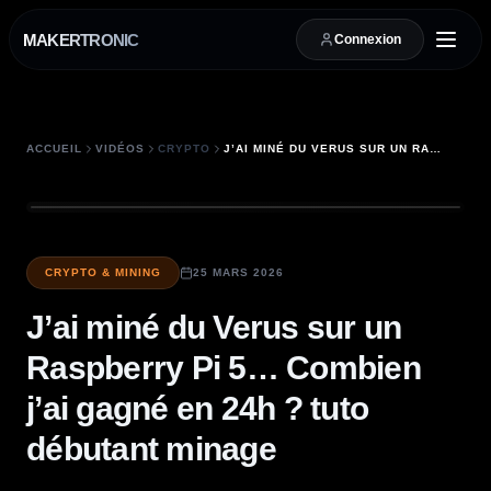
MAKERTRONIC
Connexion
ACCUEIL
VIDÉOS
CRYPTO
J’AI MINÉ DU VERUS SUR UN RASPBERRY PI 5… COMBIEN J’AI GAGNÉ EN 24H ? TUTO DÉBUTANT MINAGE
CRYPTO & MINING
25 MARS 2026
J’ai miné du Verus sur un
Raspberry Pi 5… Combien
j’ai gagné en 24h ? tuto
débutant minage