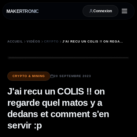
MAKERTRONIC
Connexion
ACCUEIL
VIDÉOS
CRYPTO
J'AI RECU UN COLIS !! ON REGARDE QUEL MATOS Y A DEDANS ET COMMENT S'EN SERVIR :P
CRYPTO & MINING
20 SEPTEMBRE 2023
J'ai recu un COLIS !! on
regarde quel matos y a
dedans et comment s'en
servir :p