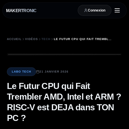
MAKERTRONIC
Connexion
ACCUEIL
VIDÉOS
TECH
LE FUTUR CPU QUI FAIT TREMBLER AMD, INTEL ET ARM ? RISC-V EST DEJA DANS TON PC ?
LABO TECH
21 JANVIER 2026
Le Futur CPU qui Fait
Trembler AMD, Intel et ARM ?
RISC-V est DEJA dans TON
PC ?