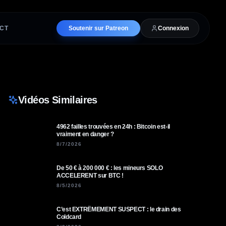
CT
Soutenir sur Patreon
Connexion
Vidéos Similaires
4962 failles trouvées en 24h : Bitcoin est-il
vraiment en danger ?
8/7/2026
De 50 € à 200 000 € : les mineurs SOLO
ACCELERENT sur BTC !
8/5/2026
C’est EXTRÊMEMENT SUSPECT : le drain des
Coldcard