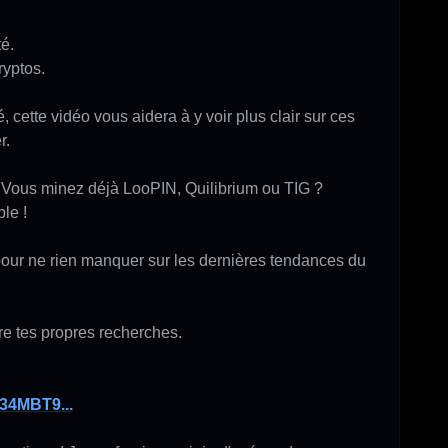
é.

yptos.

cette vidéo vous aidera à y voir plus clair sur ces 
.

 Vous minez déjà LooPIN, Quilibrium ou TIG ? 
e !

our ne rien manquer sur les dernières tendances du 
re tes propres recherches.

/34MBT9...