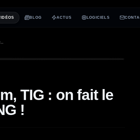
VIDÉOS
BLOG
ACTUS
LOGICIELS
CONTA
LOOPIN, QUILIBRIUM, TIG : ON FAIT LE POINT SUR LE MINING !
, TIG : on fait le
NG !