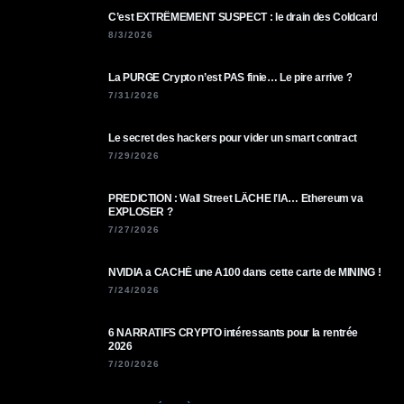
C’est EXTRÊMEMENT SUSPECT : le drain des Coldcard
8/3/2026
La PURGE Crypto n’est PAS finie… Le pire arrive ?
7/31/2026
Le secret des hackers pour vider un smart contract
7/29/2026
PREDICTION : Wall Street LÂCHE l'IA… Ethereum va
EXPLOSER ?
7/27/2026
NVIDIA a CACHÉ une A100 dans cette carte de MINING !
7/24/2026
6 NARRATIFS CRYPTO intéressants pour la rentrée
2026
7/20/2026