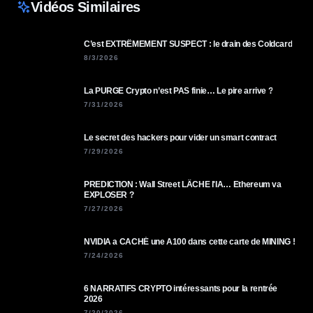
Vidéos Similaires
C’est EXTRÊMEMENT SUSPECT : le drain des Coldcard
8/3/2026
La PURGE Crypto n’est PAS finie… Le pire arrive ?
7/31/2026
Le secret des hackers pour vider un smart contract
7/29/2026
PREDICTION : Wall Street LÂCHE l'IA… Ethereum va
EXPLOSER ?
7/27/2026
NVIDIA a CACHÉ une A100 dans cette carte de MINING !
7/24/2026
6 NARRATIFS CRYPTO intéressants pour la rentrée
2026
7/20/2026