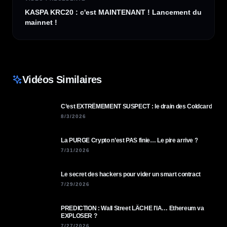
KASPA KRC20 : c'est MAINTENANT ! Lancement du
mainnet !
Vidéos Similaires
C’est EXTRÊMEMENT SUSPECT : le drain des Coldcard
8/3/2026
La PURGE Crypto n’est PAS finie… Le pire arrive ?
7/31/2026
Le secret des hackers pour vider un smart contract
7/29/2026
PREDICTION : Wall Street LÂCHE l'IA… Ethereum va
EXPLOSER ?
7/27/2026