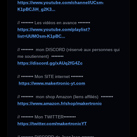
https://www.youtube.com/channel/UCsm-
K1pBCJiH_g2K3...
https://www.youtube.com/playlist?
list=UUMOsm-K1pBC...
// ••••••••  mon DISCORD (réservé aux personnes qui 
https://discord.gg/xAUq2fG4Zc
// •••••••• Mon SITE internet ••••••••

https://www.makertronic-yt.com
https://www.amazon.fr/shop/makertronic
https://twitter.com/makertronicYT