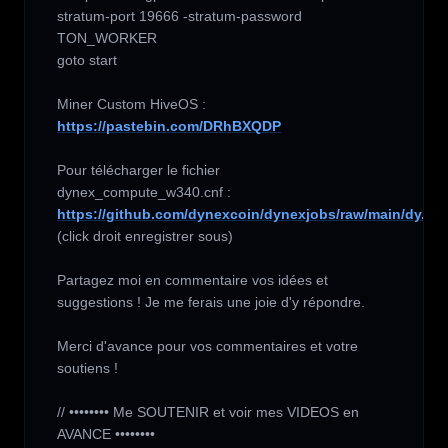
stratum-port 19666 -stratum-password 
TON_WORKER

goto start

https://pastebin.com/DRhBXQDP
Pour télécharger le fichier  
dynex_compute_w340.cnf : 
https://github.com/dynexcoin/dynexjobs/raw/main/dy...
(click droit enregistrer sous)

Partagez moi en commentaire vos idées et 
suggestions ! Je me ferais une joie d'y répondre.

Merci d'avance pour vos commentaires et votre 
soutiens !

// •••••••• Me SOUTENIR et voir mes VIDEOS en 