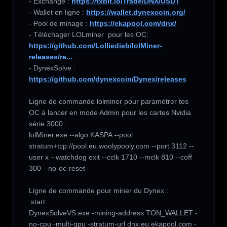
- Exchange : 
https://txbit.io/Trade/DNX/USDT
- Wallet en ligne : 
https://wallet.dynexcoin.org/
- Pool de minage : 
https://ekapool.com/dnx/
- Téléchager LOLminer  pour les OC: 
https://github.com/Lolliedieb/lolMiner-
releases/re...
- DynexSolve : 
https://github.com/dynexcoin/Dynex/releases
Ligne de commande lolminer pour paramètrer tes 
OC à lancer en mode Admin pour les cartes Nvidia 
série 3000 :

lolMiner.exe --algo KASPA --pool 
stratum+tcp://pool.eu.woolypooly.com --port 3112 --
user x --watchdog exit --cclk 1710 --mclk 810 --coff 
300 --no-oc-reset

Ligne de commande pour miner du Dynex : 

:start

DynexSolveVS.exe -mining-address TON_WALLET -
no-cpu -multi-gpu -stratum-url dnx.eu.ekapool.com -