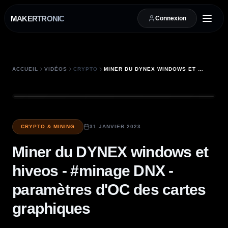
MAKERTRONIC
Connexion
ACCUEIL
VIDÉOS
CRYPTO
MINER DU DYNEX WINDOWS ET HIVEOS - #MINAGE DNX - PARAMÈTRES D'OC DES CARTES GRAPHIQUES
CRYPTO & MINING
31 JANVIER 2023
Miner du DYNEX windows et
hiveos - #minage DNX -
paramètres d'OC des cartes
graphiques