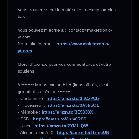
Vous trouverez tout le matériel en description plus 
bas.

Vous pouvez m'écrire à :  contact@makertronic-
yt.com

Notre site internet : 
https://www.makertronic-
yt.com
Merci d'avance pour vos commentaires et votre 
soutiens !

// •••••••• Matos mining ETH (liens affiliés, c'est 
gratuit et ca m'aide) ••••••••

- Carte mère : 
https://amzn.to/3nCzPCb
- Processeur : 
https://amzn.to/3A3kuO1
- Mémoire : 
https://amzn.to/3E9330X
- SSD : 
https://amzn.to/3hm6RSS
- Riser : 
https://amzn.to/2YMLlQW
- Alimentation ATX : 
https://amzn.to/3tzmgUN