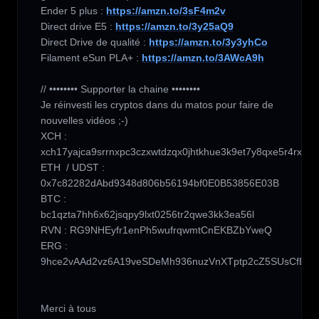
Ender 5 plus : 
https://amzn.to/3sF4m2v
Direct drive E5 : 
https://amzn.to/3y25aQ9
Direct Drive de qualité : 
https://amzn.to/3y3yhCo
Filament eSun PLA+ : 
https://amzn.to/3AWcA9h
// •••••••• Supporter la chaine ••••••••

Je réinvesti les cryptos dans du matos pour faire de 
nouvelles vidéos ;-)

XCH : 
xch17yajca9srrnxpc3czxwtdzqx0jhtkhue3k9et7y8qxe5r4rxr47
ETH  / UDST :  
0x7c82282dAbd9348d806b56194bf0E0B53856E03B

BTC : 
bc1qzta7hh6x62jsqpy9lxt0256tr2qwe3kk3ea56l

RVN : RG9NHEyfr1enPh5wufrqwmtCnEKBZbYweQ

ERG : 
9hce2vAAd2vz6A19veSDeMh936nuzVnXTptp2cZ5SUsCfBNEz
Merci à tous 
