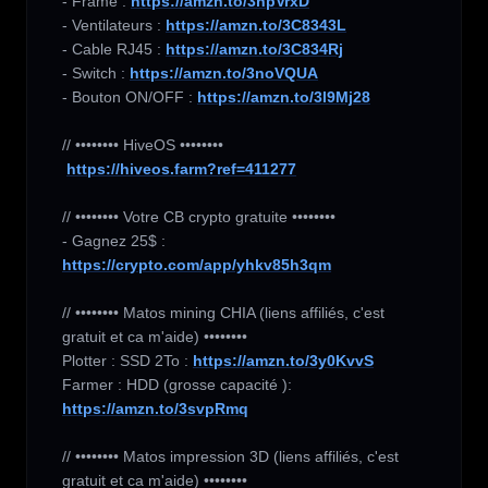
- Frame : 
https://amzn.to/3hpVrxD
- Ventilateurs : 
https://amzn.to/3C8343L
- Cable RJ45 : 
https://amzn.to/3C834Rj
- Switch : 
https://amzn.to/3noVQUA
- Bouton ON/OFF : 
https://amzn.to/3l9Mj28
// •••••••• HiveOS ••••••••

https://hiveos.farm?ref=411277
// •••••••• Votre CB crypto gratuite ••••••••

- Gagnez 25$ : 
https://crypto.com/app/yhkv85h3qm
// •••••••• Matos mining CHIA (liens affiliés, c'est 
gratuit et ca m'aide) ••••••••

Plotter : SSD 2To : 
https://amzn.to/3y0KvvS
Farmer : HDD (grosse capacité ): 
https://amzn.to/3svpRmq
// •••••••• Matos impression 3D (liens affiliés, c'est 
gratuit et ca m'aide) ••••••••
