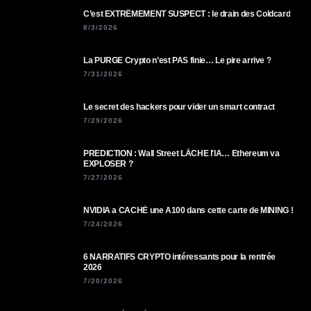
C’est EXTRÊMEMENT SUSPECT : le drain des Coldcard
8/3/2026
La PURGE Crypto n’est PAS finie… Le pire arrive ?
7/31/2026
Le secret des hackers pour vider un smart contract
7/29/2026
PREDICTION : Wall Street LÂCHE l'IA… Ethereum va
EXPLOSER ?
7/27/2026
NVIDIA a CACHÉ une A100 dans cette carte de MINING !
7/24/2026
6 NARRATIFS CRYPTO intéressants pour la rentrée
2026
7/20/2026