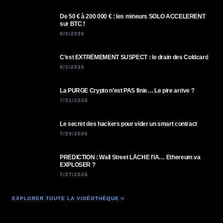
De 50 € à 200 000 € : les mineurs SOLO ACCELERENT
sur BTC !
8/5/2026
C’est EXTRÊMEMENT SUSPECT : le drain des Coldcard
8/3/2026
La PURGE Crypto n’est PAS finie… Le pire arrive ?
7/31/2026
Le secret des hackers pour vider un smart contract
7/29/2026
PREDICTION : Wall Street LÂCHE l'IA… Ethereum va
EXPLOSER ?
7/27/2026
EXPLORER TOUTE LA VIDÉOTHÈQUE