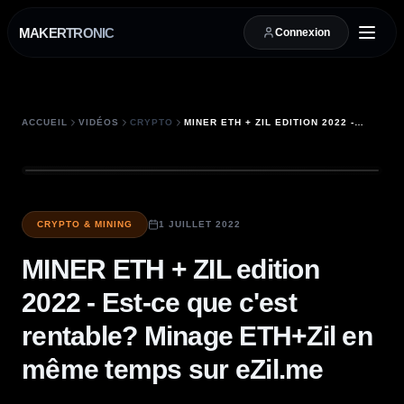
MAKERTRONIC
Connexion
ACCUEIL
VIDÉOS
CRYPTO
MINER ETH + ZIL EDITION 2022 - EST-CE QUE C'EST RENTABLE? MINAGE ETH+ZIL EN MÊME TEMPS SUR EZIL.ME
CRYPTO & MINING
1 JUILLET 2022
MINER ETH + ZIL edition
2022 - Est-ce que c'est
rentable? Minage ETH+Zil en
même temps sur eZil.me