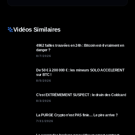
Vidéos Similaires
4962 failles trouvées en 24h : Bitcoin est-il vraiment en
danger ?
8/7/2026
De 50 € à 200 000 € : les mineurs SOLO ACCELERENT
sur BTC !
8/5/2026
C’est EXTRÊMEMENT SUSPECT : le drain des Coldcard
8/3/2026
La PURGE Crypto n’est PAS finie… Le pire arrive ?
7/31/2026