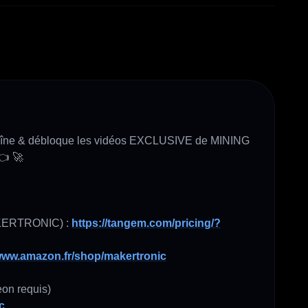
ne & débloque les vidéos EXCLUSIVE de MINING 

👈 🚀

AKERTRONIC) : 
https://tangem.com/pricing/?
/www.amazon.fr/shop/makertronic
n requis) 

c