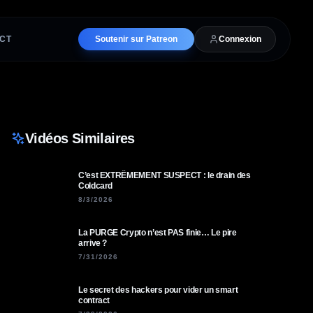
CT
Soutenir sur Patreon
Connexion
Vidéos Similaires
C’est EXTRÊMEMENT SUSPECT : le drain des
Coldcard
8/3/2026
La PURGE Crypto n’est PAS finie… Le pire
arrive ?
7/31/2026
Le secret des hackers pour vider un smart
contract