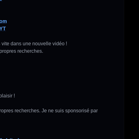
com
cYT
 vite dans une nouvelle vidéo !

propres recherches.

isir !

propres recherches. Je ne suis sponsorisé par 