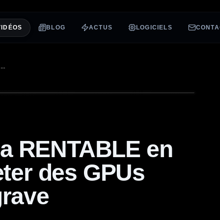
VIDÉOS
BLOG
ACTUS
LOGICIELS
CONTA
MINING GPU ULTRA RENTABLE EN 2026. FAUT IL ACHETER DES GPUS ???? JE ME TÂTE GRAVE
ra RENTABLE en
heter des GPUs
grave