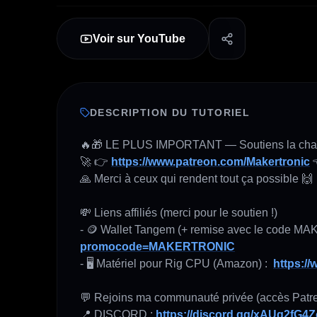
Voir sur YouTube
DESCRIPTION DU TUTORIEL
🔥🎁 LE PLUS IMPORTANT — Soutiens la chaî
🚀 👉 
https://www.patreon.com/Makertronic
 
🙏 Merci à ceux qui rendent tout ça possible 🙌

💸 Liens affiliés (merci pour le soutien !) 

- 🪙 Wallet Tangem (+ remise avec le code M
promocode=MAKERTRONIC
- 🖥️ Matériel pour Rig CPU (Amazon) :  
https:/
💬 Rejoins ma communauté privée (accès Patreo
📍 DISCORD : 
https://discord.gg/xAUq2fG4Z