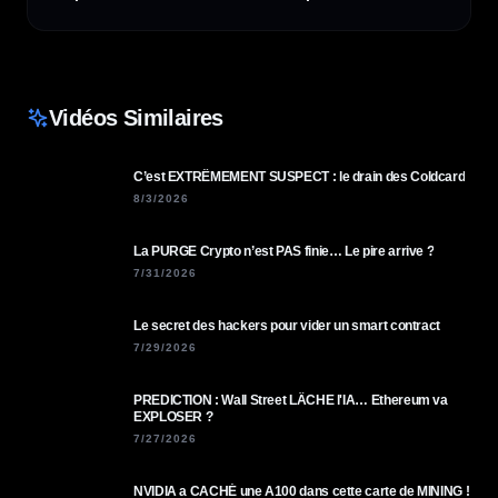
Vidéos Similaires
C’est EXTRÊMEMENT SUSPECT : le drain des Coldcard
8/3/2026
La PURGE Crypto n’est PAS finie… Le pire arrive ?
7/31/2026
Le secret des hackers pour vider un smart contract
7/29/2026
PREDICTION : Wall Street LÂCHE l'IA… Ethereum va
EXPLOSER ?
7/27/2026
NVIDIA a CACHÉ une A100 dans cette carte de MINING !