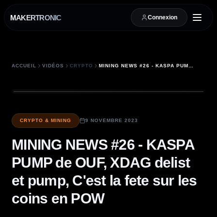
MAKERTRONIC
Connexion
ACCUEIL
VIDÉOS
CRYPTO
MINING NEWS #26 - KASPA PUMP DE OUF, XDAG DELIST ET PUMP, C'EST LA FETE SUR LES COINS EN POW
CRYPTO & MINING
9 NOVEMBRE 2023
MINING NEWS #26 - KASPA
PUMP de OUF, XDAG delist
et pump, C'est la fete sur les
coins en POW