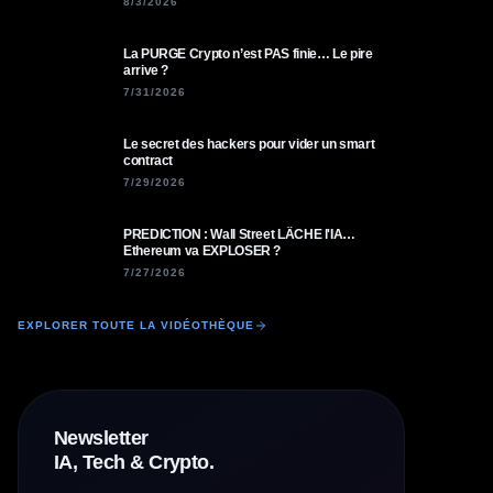
8/3/2026
La PURGE Crypto n’est PAS finie… Le pire
arrive ?
7/31/2026
Le secret des hackers pour vider un smart
contract
7/29/2026
PREDICTION : Wall Street LÂCHE l'IA…
Ethereum va EXPLOSER ?
7/27/2026
EXPLORER TOUTE LA VIDÉOTHÈQUE
Newsletter
IA, Tech & Crypto.