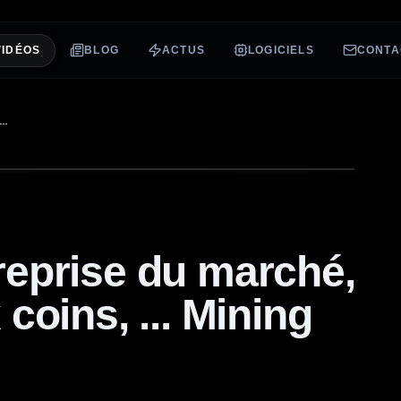
VIDÉOS
BLOG
ACTUS
LOGICIELS
CONTA
X GPU, REPRISE DU MARCHÉ, KASPA, NOUVEAUX COINS, ... MINING NEWS 52 !
eprise du marché,
coins, ... Mining