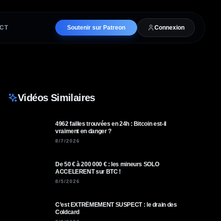
CT
Soutenir sur Patreon
Connexion
Vidéos Similaires
4962 failles trouvées en 24h : Bitcoin est-il
vraiment en danger ?
8/7/2026
De 50 € à 200 000 € : les mineurs SOLO
ACCELERENT sur BTC !
8/5/2026
C’est EXTRÊMEMENT SUSPECT : le drain des
Coldcard