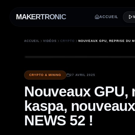
MAKERTRONIC
ACCUEIL
ACCUEIL
VIDÉOS
CRYPTO
NOUVEAU
CRYPTO & MINING
27 AVRIL 2025
Nouveaux GPU, r
kaspa, nouveaux 
NEWS 52 !