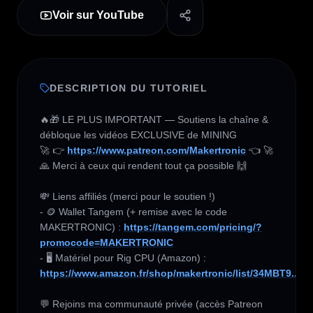
Voir sur YouTube
DESCRIPTION DU TUTORIEL
🔥🎁 LE PLUS IMPORTANT — Soutiens la chaîne & 
débloque les vidéos EXCLUSIVE de MINING 

🚀 👉 
https://www.patreon.com/Makertronic
 👈 🚀

🙏 Merci à ceux qui rendent tout ça possible 🙌

💸 Liens affiliés (merci pour le soutien !) 

- 🪙 Wallet Tangem (+ remise avec le code 
MAKERTRONIC) : 
https://tangem.com/pricing/?
promocode=MAKERTRONIC
- 🖥️ Matériel pour Rig CPU (Amazon) :  
https://www.amazon.fr/shop/makertronic/list/34MBT9...
💬 Rejoins ma communauté privée (accès Patreon 