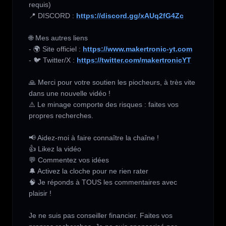
requis) 

📍 DISCORD : 
https://discord.gg/xAUq2fG4Zc
🌐 Mes autres liens 

- 🌍 Site officiel : 
https://www.makertronic-yt.com
- 🐦 Twitter/X : 
https://twitter.com/makertronicYT
🙏 Merci pour votre soutien les piocheurs, à très vite 
dans une nouvelle vidéo !

⚠️ Le minage comporte des risques : faites vos 
propres recherches.

📢 Aidez-moi à faire connaître la chaîne !

👍 Likez la vidéo

💬 Commentez vos idées

🔔 Activez la cloche pour ne rien rater

🧠 Je réponds à TOUS les commentaires avec 
plaisir !

Je ne suis pas conseiller financier. Faites vos 