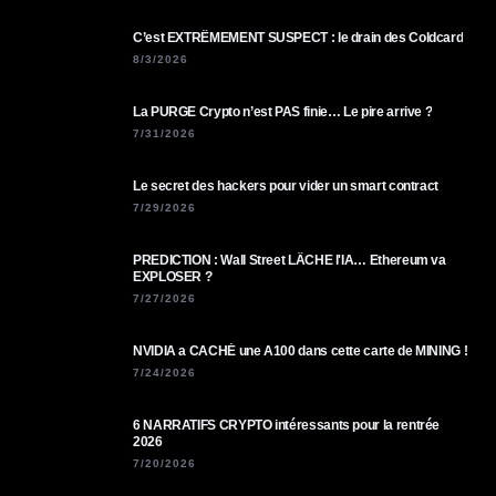
C’est EXTRÊMEMENT SUSPECT : le drain des Coldcard
8/3/2026
La PURGE Crypto n’est PAS finie… Le pire arrive ?
7/31/2026
Le secret des hackers pour vider un smart contract
7/29/2026
PREDICTION : Wall Street LÂCHE l'IA… Ethereum va
EXPLOSER ?
7/27/2026
NVIDIA a CACHÉ une A100 dans cette carte de MINING !
7/24/2026
6 NARRATIFS CRYPTO intéressants pour la rentrée
2026
7/20/2026