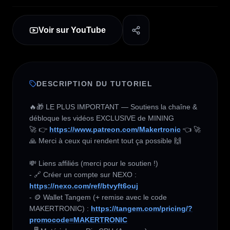
Voir sur YouTube
DESCRIPTION DU TUTORIEL
🔥🎁 LE PLUS IMPORTANT — Soutiens la chaîne & 
débloque les vidéos EXCLUSIVE de MINING 

🚀 👉 
https://www.patreon.com/Makertronic
 👈 🚀

🙏 Merci à ceux qui rendent tout ça possible 🙌

💸 Liens affiliés (merci pour le soutien !) 

- 🔗 Créer un compte sur NEXO :  
https://nexo.com/ref/btvyft6ouj
- 🪙 Wallet Tangem (+ remise avec le code 
MAKERTRONIC) : 
https://tangem.com/pricing/?
promocode=MAKERTRONIC