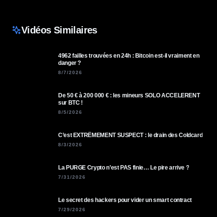
Vidéos Similaires
4962 failles trouvées en 24h : Bitcoin est-il vraiment en
danger ?
8/7/2026
De 50 € à 200 000 € : les mineurs SOLO ACCELERENT
sur BTC !
8/5/2026
C’est EXTRÊMEMENT SUSPECT : le drain des Coldcard
8/3/2026
La PURGE Crypto n’est PAS finie… Le pire arrive ?
7/31/2026
Le secret des hackers pour vider un smart contract
7/29/2026