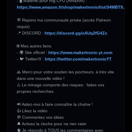
- 🖥️ Matériel pour Rig CPU (Amazon) :  
https://www.amazon.fr/shop/makertronic/list/34MBT9...
💬 Rejoins ma communauté privée (accès Patreon 
requis) 

📍 DISCORD : 
https://discord.gg/xAUq2fG4Zc
🌐 Mes autres liens 

- 🌍 Site officiel : 
https://www.makertronic-yt.com
- 🐦 Twitter/X : 
https://twitter.com/makertronicYT
🙏 Merci pour votre soutien les piocheurs, à très vite 
dans une nouvelle vidéo !

⚠️ Le minage comporte des risques : faites vos 
propres recherches.

📢 Aidez-moi à faire connaître la chaîne !

👍 Likez la vidéo

💬 Commentez vos idées

🔔 Activez la cloche pour ne rien rater

🧠 Je réponds à TOUS les commentaires avec 