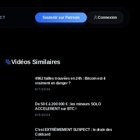
CT
Soutenir sur Patreon
Connexion
Vidéos Similaires
4962 failles trouvées en 24h : Bitcoin est-il
vraiment en danger ?
8/7/2026
De 50 € à 200 000 € : les mineurs SOLO
ACCELERENT sur BTC !
8/5/2026
C’est EXTRÊMEMENT SUSPECT : le drain des
Coldcard