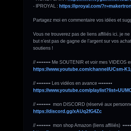
- IPROYAL : 
https://iproyal.com/?r=makertron
Partagez moi en commentaire vos idées et sugges
Vous ne trouverez pas de liens affiliés ici. je 
but n'est pas de gagne de l'argent sur vos acha
soutiens !

https://www.youtube.com/channel/UCsm-K1
https://www.youtube.com/playlist?list=UU
https://discord.gg/xAUq2fG4Zc