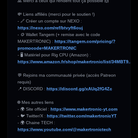
🙏 Merci à ceux qui rendent tout ça possible 🙌

💸 Liens affiliés (merci pour le soutien !) 

- 🔗 Créer un compte sur NEXO :  
https://nexo.com/ref/btvyft6ouj
- 🪙 Wallet Tangem (+ remise avec le code 
MAKERTRONIC) : 
https://tangem.com/pricing/?
promocode=MAKERTRONIC
- 🖥️ Matériel pour Rig CPU (Amazon) :  
https://www.amazon.fr/shop/makertronic/list/34MBT9...
💬 Rejoins ma communauté privée (accès Patreon 
requis) 

📍 DISCORD : 
https://discord.gg/xAUq2fG4Zc
🌐 Mes autres liens 

- 🌍 Site officiel : 
https://www.makertronic-yt.com
- 🐦 Twitter/X : 
https://twitter.com/makertronicYT
- 🌍 Chaine TECH : 
https://www.youtube.com/@makertronictech