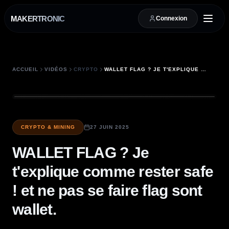
MAKERTRONIC
Connexion
ACCUEIL
VIDÉOS
CRYPTO
WALLET FLAG ? JE T'EXPLIQUE COMME RESTER SAFE ! ET NE PAS SE FAIRE FLAG SONT WALLET.
CRYPTO & MINING
27 JUIN 2025
WALLET FLAG ? Je
t'explique comme rester safe
! et ne pas se faire flag sont
wallet.