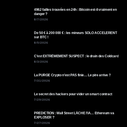
4962 failles trouvées en 24h : Bitcoin est-il vraiment en
danger ?
8/7/2026
De 50 € à 200 000 € : les mineurs SOLO ACCELERENT
sur BTC !
8/5/2026
C’est EXTRÊMEMENT SUSPECT : le drain des Coldcard
8/3/2026
La PURGE Crypto n’est PAS finie… Le pire arrive ?
7/31/2026
Le secret des hackers pour vider un smart contract
7/29/2026
PREDICTION : Wall Street LÂCHE l'IA… Ethereum va
EXPLOSER ?
7/27/2026