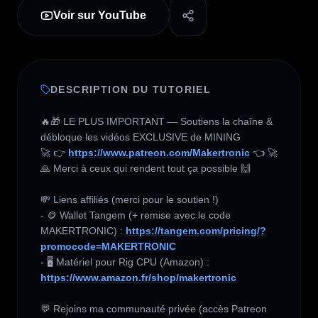
Voir sur YouTube
DESCRIPTION DU TUTORIEL
🔥🎁 LE PLUS IMPORTANT — Soutiens la chaîne & 
débloque les vidéos EXCLUSIVE de MINING 

🚀 👉 
https://www.patreon.com/Makertronic
 👈 🚀

🙏 Merci à ceux qui rendent tout ça possible 🙌

💸 Liens affiliés (merci pour le soutien !) 

- 🪙 Wallet Tangem (+ remise avec le code 
MAKERTRONIC) : 
https://tangem.com/pricing/?
promocode=MAKERTRONIC
- 🖥️ Matériel pour Rig CPU (Amazon) :  
https://www.amazon.fr/shop/makertronic
💬 Rejoins ma communauté privée (accès Patreon 