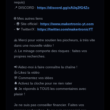
requis) 

📍 DISCORD : 
https://discord.gg/xAUq2fG4Zc
🌐 Mes autres liens 

- 🌍 Site officiel : 
https://www.makertronic-yt.com
- 🐦 Twitter/X : 
https://twitter.com/makertronicYT
🙏 Merci pour votre soutien les piocheurs, à très vite 
dans une nouvelle vidéo !

⚠️ Le minage comporte des risques : faites vos 
propres recherches.

📢 Aidez-moi à faire connaître la chaîne !

👍 Likez la vidéo

💬 Commentez vos idées

🔔 Activez la cloche pour ne rien rater

🧠 Je réponds à TOUS les commentaires avec 
plaisir !

Je ne suis pas conseiller financier. Faites vos 